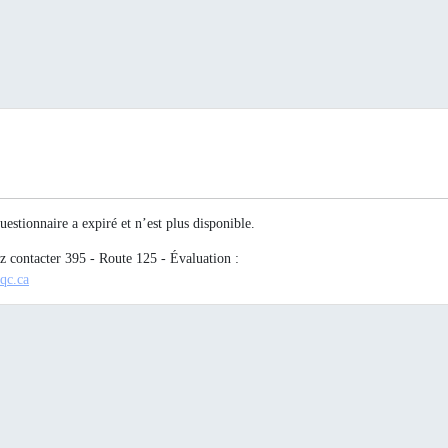
estionnaire a expiré et n’est plus disponible.
ez contacter 395 - Route 125 - Évaluation :
qc.ca